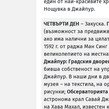
един от най-красивите х
Нощувка в Джайпур.
ЧЕТВЪРТИ ДЕН
– Закуска.
(възможност за предвижв
ако има налични за цяла
1592 г. от раджа Ман Синг
великолепието на местна
Джайпур: Градския дворе
бивша собственост на у
Джайпур. В наши дни в д
музея – на текстила, на 
рисунки;
Обсерваторият
астронома крал Савай Джа
на Хава Махал, известен 