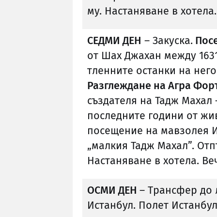
му. Настаняване в хотела
СЕДМИ ДЕН
– Закуска.
Посе
от Шах Джахан между 1631 г
тленните останки на него
Разглеждане на Агра Фор
създателя на Тадж Махал
последните години от жив
посещение на мавзолея И
„малкия Тадж Махал”. Отпъ
Настаняване в хотела. Ве
ОСМИ ДЕН
– Трансфер до 
Истанбул. Полет Истанбул