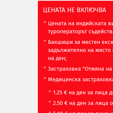
ЦЕНАТА НЕ ВКЛЮЧВА
Цената на индийската виз
туроператорът съдейства
Бакшиши за местен екс
задължително на място и
на ден;
Застраховка "Oтмяна на 
Медицинска застраховка 
1.25 € на ден за лица до
2.50 € на ден за лица от