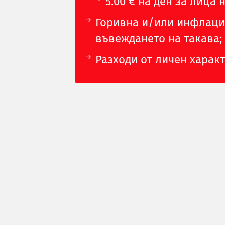
5.00 € на ден за лица н
Горивна и/или инфлацио
въвеждането на такава;
Разходи от личен характ