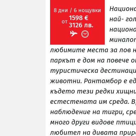
Национа
8 дни / 6 нощувки
1598 €
най- го
от
3126 лв.
национа
миналот
любимите места за лов н
паркът е дом на повече о
туристическа дестинаци
животни. Рантамбор е ед
където тези редки хищни
естестената им среда. В
наблюдение на тигри, ср
много други видове птици
любител на дивата прир