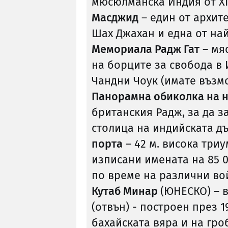
мюсюлманска Индия от ХII
Масджид
– един от архит
Шах Джахан и една от на
Мемориала Радж Гат
– мяс
на борците за свобода в
Чандни Чоук (имате възмо
Панорамна обиколка на 
британския Радж, за да за
столица на индийската д
порта
– 42 м. висока триу
изписани имената на 85 
по време на различни вой
Кутаб Минар
(ЮНЕСКО) – в
(отвън) - построен през 1
бахайската вяра и на гр