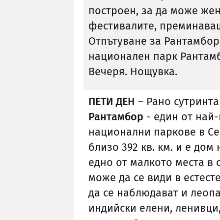
построен, за да може же
фестивалите, преминаващ
Отпътуване за Рантамбор 
национален парк Рантамб
Вечеря. Нощувка.
ПЕТИ ДЕН
– Рано сутринт
Рантамбор
- един от най
национални паркове в Се
близо 392 кв. км. и е дом
едно от малкото места в 
може да се види в естест
да се наблюдават и леопа
индийски елени, ленивци