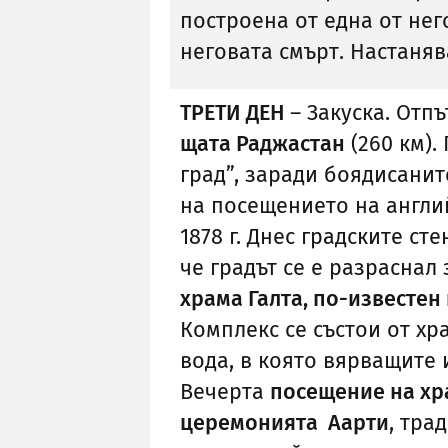
построена от една от нег
неговата смърт. Настаняв
ТРЕТИ ДЕН
– Закуска. Отп
щата Раджастан
(260 км).
град”, заради боядисаните
на посещението на англи
1878 г. Днес градските ст
че градът се е разраснал
храма Галта, по-известен
Комплекс се състои от хр
вода, в която вярващите и
Вечерта
посещение на хр
церемонията Аарти
, тра