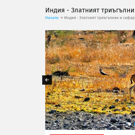
Индия - Златният триъгълни
Начало
→ Индия - Златният триъгълник и сафари