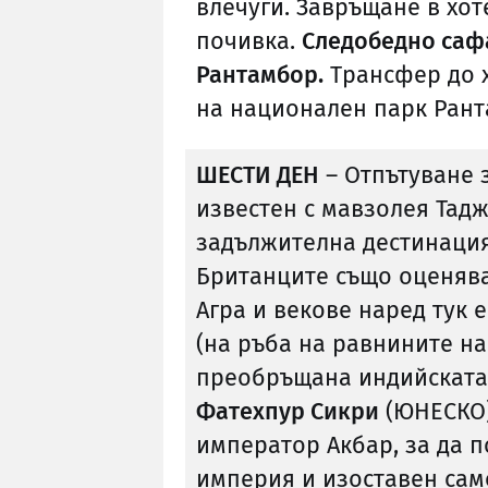
влечуги. Завръщане в хот
почивка.
Следобедно саф
Рантамбор.
Трансфер до х
на национален парк Рант
ШЕСТИ ДЕН
– Отпътуване з
известен с мавзолея Тадж
задължителна дестинация
Британците също оценява
Агра и векове наред тук
(на ръба на равнините на
преобръщана индийската 
Фатехпур Сикри
(ЮНЕСКО) 
император Акбар, за да п
империя и изоставен сам