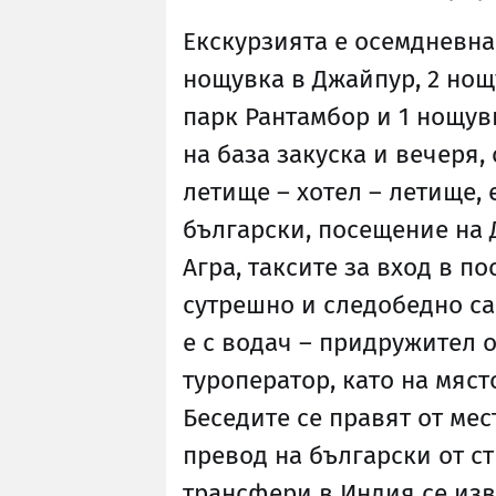
Екскурзията е осемдневна
нощувка в Джайпур, 2 нощ
парк Рантамбор и 1 нощувк
на база закуска и вечеря,
летище – хотел – летище,
български, посещение на 
Агра, таксите за вход в п
сутрешно и следобедно са
е с водач – придружител о
туроператор, като на мяст
Беседите се правят от ме
превод на български от с
трансфери в Индия се изв