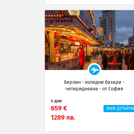
Берлин - коледни базари -
четиридневна - от София
4 дни
659 €
ВИЖ ДЕТАЙЛ
1289 лв.