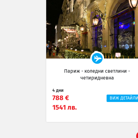
Париж - коледни светлини -
четиридневна
4 дни
788 €
ВИЖ ДЕТАЙЛ
1541 лв.